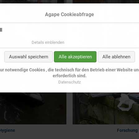
Agape Cookieabfrage
l
Details einblenden
Auswahl speichern
Alle akzeptieren
Alle ablehnen
r notwendige Cookies , die technisch für den Betrieb einer Website u
erforderlich sind.
Datenschutz
Hygiene
Forschung 