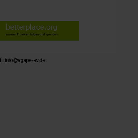
betterplace
.
org
unseren Projekten folgen und spenden
il:
info@agape-ev.de