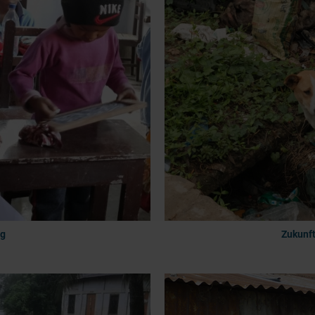
ng
Zukunf