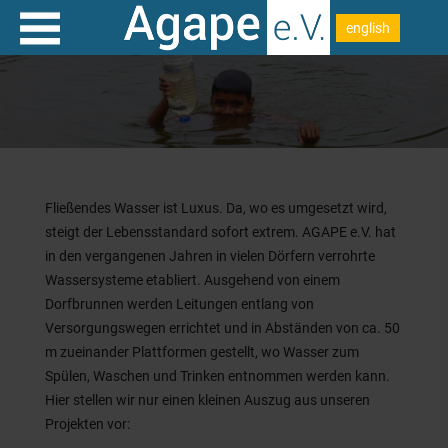
english
Fließendes Wasser ist Luxus. Da, wo es umgesetzt wird,
steigt der Lebensstandard sofort extrem. AGAPE e.V. hat
in den vergangenen Jahren in vielen Dörfern verrohrte
Wassersysteme etabliert. Ausgehend von einem
Dorfbrunnen werden Leitungen entlang von
Versorgungswegen errichtet und in Abständen von ca. 50
m zueinander Plattformen gestellt, wo Wasser zum
Spülen, Waschen und Trinken entnommen werden kann.
Hier stellen wir nur einen kleinen Auszug aus unseren
Projekten vor: