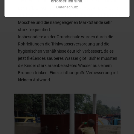
erforderlich sind.
funktioniert nach unserer Sicht die Hilfe zur Selbsthilfe.
Datenschutz
Der Tiefbrunnen hier wurde 2015 von AGAPE e.V. 2015
errichtet. Er wird durch die benachbarten Haushalte, die
Moschee und die nahegelegenen Marktstände sehr
stark frequentiert.
Insbesondere an der Grundschule wurden durch die
Rohrleitungen die Trinkwasserversorgung und die
hygienischen Verhältnisse deutlich verbessert, da es
jetzt fließendes sauberes Wasser gibt. Bisher mussten
die Kinder stark arsenbelastetes Wasser aus einem
Brunnen trinken. Eine sichtbar große Verbesserung mit
kleinem Aufwand.