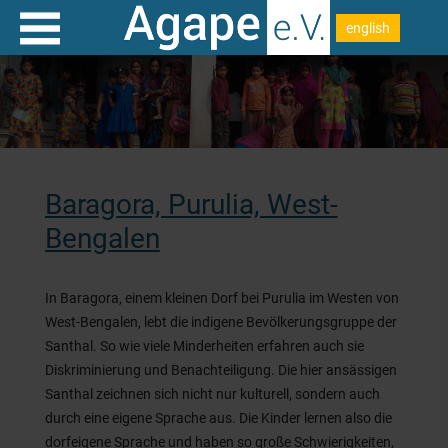
english
Baragora, Purulia, West-
Bengalen
In Baragora, einem kleinen Dorf bei Purulia im Westen von
West-Bengalen, lebt die indigene Bevölkerungsgruppe der
Santhal. So wie viele Minderheiten erfahren auch sie
Diskriminierung und Benachteiligung. Die hier ansässigen
Santhal zeichnen sich nicht nur kulturell, sondern auch
durch eine eigene Sprache aus. Die Kinder lernen also die
dorfeigene Sprache und haben so große Schwierigkeiten,