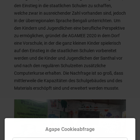
den Einstieg in die staatlichen Schulen zu schaffen,
welche zwar in ausreichender Zahl vorhanden sind, jedoch
in der überregionalen Sprache Bengali unterrichten. Um
den Kindern und Jugendlichen eine berufliche Perspektive
zu ermöglichen, gründet die AGAMEE 2020 in dem Dorf
eine Vorschule, in der die ganz kleinen Kinder spielerisch
auf den Einstieg in die staatlichen Schulen vorbereitet
werden und die Kinder und Jugendlichen der Santhal vor
und nach den regulären Schulzeiten zusätzliche
Computerkurse erhalten. Die Nachfrage ist so groß, dass
mittlerweile die Kapazitäten des Schulgebäudes und des
Materials erschöpft sind und erweitert werden musste.
Agape Cookieabfrage