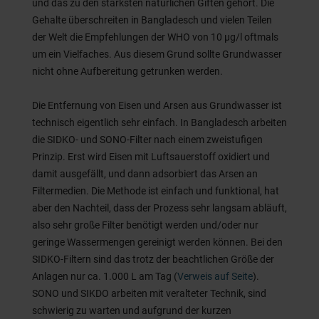
und das zu den stärksten natürlichen Giften gehört. Die
Gehalte überschreiten in Bangladesch und vielen Teilen
der Welt die Empfehlungen der WHO von 10 µg/l oftmals
um ein Vielfaches. Aus diesem Grund sollte Grundwasser
nicht ohne Aufbereitung getrunken werden.
Die Entfernung von Eisen und Arsen aus Grundwasser ist
technisch eigentlich sehr einfach. In Bangladesch arbeiten
die SIDKO- und SONO-Filter nach einem zweistufigen
Prinzip. Erst wird Eisen mit Luftsauerstoff oxidiert und
damit ausgefällt, und dann adsorbiert das Arsen an
Filtermedien. Die Methode ist einfach und funktional, hat
aber den Nachteil, dass der Prozess sehr langsam abläuft,
also sehr große Filter benötigt werden und/oder nur
geringe Wassermengen gereinigt werden können. Bei den
SIDKO-Filtern sind das trotz der beachtlichen Größe der
Anlagen nur ca. 1.000 L am Tag (
Verweis auf Seite
).
SONO und SIKDO arbeiten mit veralteter Technik, sind
schwierig zu warten und aufgrund der kurzen