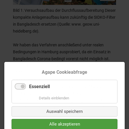
Bild 1: Versuchsaufbau der Durchflussaufbereitung Dieser
kompakte Anlagenaufbau kann zukünftig die SIDKO-Filter
in Bangladesch ersetzen (Quelle: www. geow.uni-
heidelberg.de).
Wir haben das Verfahren anschließend unter realen
Bedingungen in Hamburg ausprobiert, da ein Einsatz in
Bangladesch Corona-bedingt vorerst nicht möglich ist.
Dort gibt es einen Grundwasserschadensfall mit über
Agape Cookieabfrage
14.000 µg/l Arsen, also mehr als 50-100 fach höher als in
Bangladesch. Mit der Methode konnten sogar solche
Essenziell
hohen Gehalte an Arsen innerhalb weniger Stunden
vollständig entfernt werden. Damit wurde die hohe
Details einblenden
Effizienz des Verfahrens eindeutig belegt und lässt eine
gute Eignung auf für bangladeschische Bedingungen
Auswahl speichern
annehmen.
Alle akzeptieren
Unsere Tests umfassten zwei Prototypen: