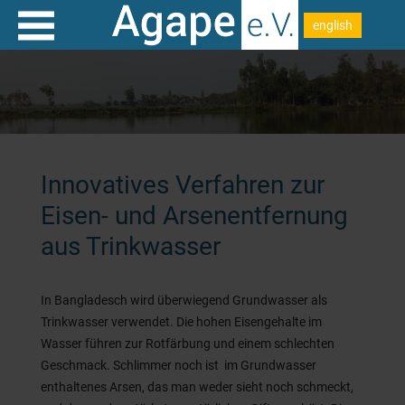
english
Innovatives Verfahren zur
Eisen- und Arsenentfernung
aus Trinkwasser
In Bangladesch wird überwiegend Grundwasser als
Trinkwasser verwendet. Die hohen Eisengehalte im
Wasser führen zur Rotfärbung und einem schlechten
Geschmack. Schlimmer noch ist im Grundwasser
enthaltenes Arsen, das man weder sieht noch schmeckt,